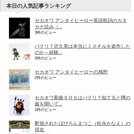
本日の人気記事ランキング
セカオワ アンタイヒーロー英語歌詞のカタ
カナ読み（...
3件のビュー
パクリ？沢久美は本当にミスチルを盗作した
のか～経験...
3件のビュー
セカオワ アンタイヒーローの感想
2件のビュー
セカオワ新曲ＳＯＳはパクリ？似てると噂の
曲を聞いて...
2件のビュー
釈放されたばびろんまつこ（松永かなえ）の
現在