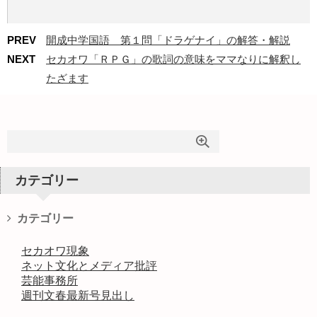
PREV
開成中学国語 第１問「ドラゲナイ」の解答・解説
NEXT
セカオワ「ＲＰＧ」の歌詞の意味をママなりに解釈し
たざます
カテゴリー
カテゴリー
セカオワ現象
ネット文化とメディア批評
芸能事務所
週刊文春最新号見出し