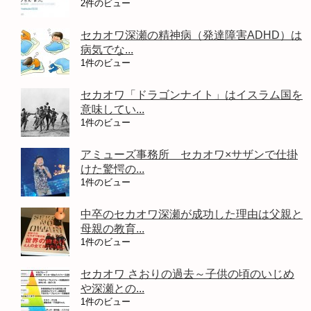
2件のビュー
セカオワ深瀬の精神病（発達障害ADHD）は
病気でな...
1件のビュー
セカオワ「ドラゴンナイト」はイスラム国を
意味してい...
1件のビュー
アミューズ事務所 セカオワ×サザンで仕掛
けた驚愕の...
1件のビュー
中卒のセカオワ深瀬が成功した理由は父親と
母親の教育...
1件のビュー
セカオワ さおりの過去～子供の頃のいじめ
や深瀬との...
1件のビュー