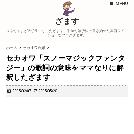
MENU
ざます
スネちゃまが大学生になったざます。手持ち無沙汰で書き始めた辛口ワイド
ショーなブログざます。
ホーム
>
セカオワ現象
>
セカオワ「スノーマジックファンタ
ジー」の歌詞の意味をママなりに解
釈したざます
2015/02/07
2015/05/20