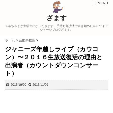
MENU
ざます
スネちゃまが大学生になったざます。手持ち無沙汰で書き始めた辛口ワイド
ショーなブログざます。
ホーム
>
芸能事務所
>
ジャニーズ年越しライブ（カウコ
ン）〜２０１６生放送復活の理由と
出演者（カウントダウンコンサー
ト）
2015/10/20
2015/11/09