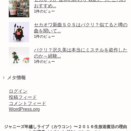
おすすめ...
1件のビュー
セカオワ新曲ＳＯＳはパクリ？似てると噂の
曲を聞いて...
1件のビュー
パクリ？沢久美は本当にミスチルを盗作した
のか～経験...
1件のビュー
メタ情報
ログイン
投稿フィード
コメントフィード
WordPress.org
ジャニーズ年越しライブ（カウコン）〜２０１６生放送復活の理由