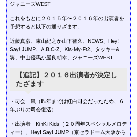
ジャニーズWEST
これをもとに２０１５年〜２０１６年の出演者を
予想すると以下の通りざます。
近藤真彦、東山紀之か山下智久、NEWS、Hey!
Say! JUMP、A.B.C-Z、Kis-My-Ft2、タッキー&
翼、中山優馬か屋良朝幸、ジャニーズWEST
【追記】２０１６出演者が決定し
たざます
・司会 嵐（昨年までは紅白司会だったため、６
年ぶりの司会復活）
・出演者 KinKi Kids（２０周年スペシャルメロデ
ィー）、Hey! Say! JUMP（京セラドーム大阪から