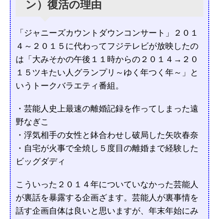
ン）復活の理由
「ジャニーズカウントダウンコンサート」２０１
４～２０１５に代わってフジテレビが放映したの
は「大みそかの午後１１時からの２０１４→２０
１５ツキたい人グランプリ～ゆく年つく年～」と
いうトークバラエティ番組。
・芸能人史上最速の離婚記録を作ってしまった遠
野なぎこ
・浮気相手の女性と鉢合わせし破局した矢吹春奈
・自宅が火事で全焼し５度目の離婚まで経験した
ビッグダディ
こういった２０１４年についていなかった芸能人
が裏話を暴露する企画ざます。芸能人が裏事情を
話す企画自体は良いと思いますが、年末年始にみ