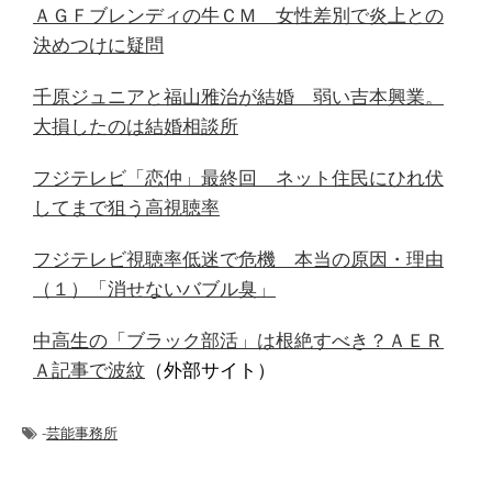
ＡＧＦブレンディの牛ＣＭ 女性差別で炎上との
決めつけに疑問
千原ジュニアと福山雅治が結婚 弱い吉本興業。
大損したのは結婚相談所
フジテレビ「恋仲」最終回 ネット住民にひれ伏
してまで狙う高視聴率
フジテレビ視聴率低迷で危機 本当の原因・理由
（１）「消せないバブル臭」
中高生の「ブラック部活」は根絶すべき？ＡＥＲ
Ａ記事で波紋
（外部サイト）
-
芸能事務所