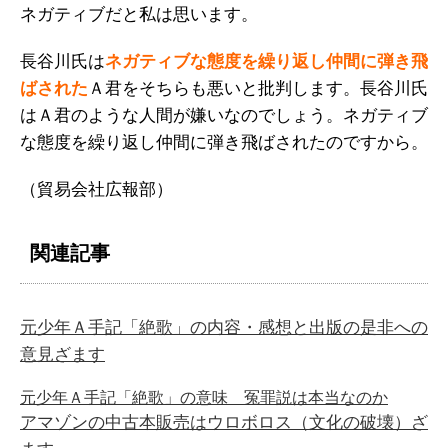
ネガティブだと私は思います。
長谷川氏は
ネガティブな態度を繰り返し仲間に弾き飛
ばされた
Ａ君をそちらも悪いと批判します。長谷川氏
はＡ君のような人間が嫌いなのでしょう。ネガティブ
な態度を繰り返し仲間に弾き飛ばされたのですから。
（貿易会社広報部）
関連記事
元少年Ａ手記「絶歌」の内容・感想と出版の是非への
意見ざます
元少年Ａ手記「絶歌」の意味 冤罪説は本当なのか
アマゾンの中古本販売はウロボロス（文化の破壊）ざ