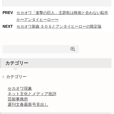
PREV
セカオワ「進撃の巨人」主題歌は映画と合わない駄作
か〜アンタイヒーロー〜
NEXT
セカオワ新曲 ＳＯＳとアンタイヒーローの限定版
カテゴリー
カテゴリー
セカオワ現象
ネット文化とメディア批評
芸能事務所
週刊文春最新号見出し