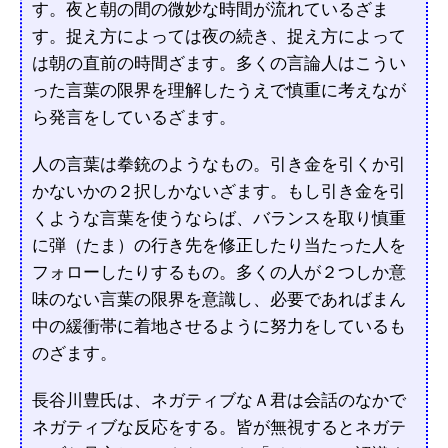
す。夜と朝の間の微妙な時間が流れているざま
す。捉え方によっては夜の続き、捉え方によって
は朝の直前の時間ざます。多くの言論人はこうい
った言葉の限界を理解したうえで慎重に考えなが
ら発言をしているざます。
人の言葉は拳銃のようなもの。引き金を引くか引
かないかの２択しかないざます。もし引き金を引
くような言葉を使うならば、バランスを取り慎重
に弾（たま）の行き先を修正したり当たった人を
フォローしたりするもの。多くの人が２つしか意
味のない言葉の限界を意識し、必要であればまん
中の緩衝帯に着地させるように努力をしているも
のざます。
長谷川豊氏は、ネガティブなＡ君は会話のなかで
ネガティブな反応をする。皆が無視するとネガテ