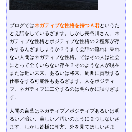
ブログでは
ネガティブな性格を持つＡ君
というた
とえ話をしているざます。しかし長谷川さん、ネ
ガティブな性格とポジティブな性格の２種類が存
在するんざましょうか？うまく会話の流れに乗れ
ない人間はネガティブな性格。ではその人は社会
にとって全くいらない存在？そのような人が現在
または近い未来、あるいは将来、周囲に貢献する
仕事をする可能性もあるざます。人をポジティ
ブ、ネガティブに二分するのは明らかに誤りざま
す。
人間の言葉はネガティブ／ポジティブあるいは明
るい／暗い、美しい／汚いのように２つしないざ
ます。しかし皆様に朝方、外を見てほしいざま