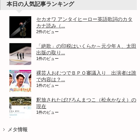
本日の人気記事ランキング
セカオワ アンタイヒーロー英語歌詞のカタ
カナ読み（...
2件のビュー
「絶歌」の印税はいくらか～元少年Ａ、太田
出版の取り...
1件のビュー
裸芸人おむつでＢＰＯ審議入り 出演者は誰
で内容は？...
1件のビュー
釈放されたばびろんまつこ（松永かなえ）の
現在
1件のビュー
メタ情報